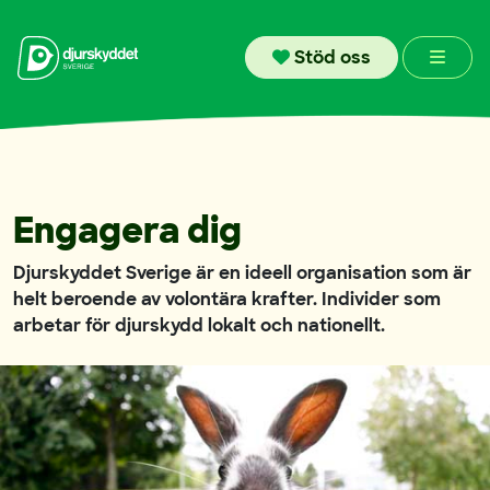
Skip to content
Men
Stöd oss
Engagera dig
Djurskyddet Sverige är en ideell organisation som är
helt beroende av volontära krafter. Individer som
arbetar för djurskydd lokalt och nationellt.