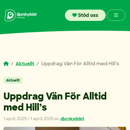
Skip to content
Men
Stöd oss
Aktuellt
Uppdrag Vän För Alltid med Hill’s
Aktuellt
Uppdrag Vän För Alltid
med Hill’s
1 april, 2025
/
1 april, 2025
av
djurskyddet