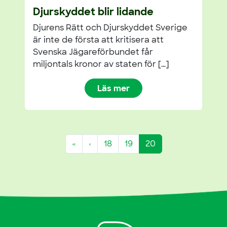
Djurskyddet blir lidande
Djurens Rätt och Djurskyddet Sverige
är inte de första att kritisera att
Svenska Jägareförbundet får
miljontals kronor av staten för […]
Läs mer
Page navigation
Page
Page
Current Page
«
‹
18
19
20