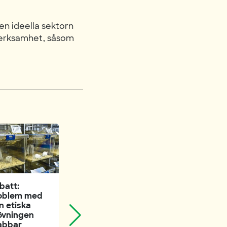
en ideella sektorn
l verksamhet, såsom
batt:
Debatt: Stå
oblem med
Synpunkter på
upp för bättre
n etiska
EU:s strategi
djurskydd i EU,
övningen
för
Kullgren
abbar
animalieprodu