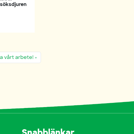
rsöksdjuren
ktion
a vårt arbete!
Snabblänkar