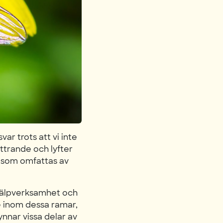
ar trots att vi inte
yttrande och lyfter
n som omfattas av
 hjälpverksamhet och
te inom dessa ramar,
ynnar vissa delar av