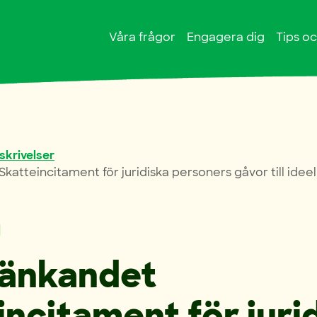
Våra frågor
Engagera dig
Tips oc
skrivelser
katteincitament för juridiska personers gåvor till idee
tänkandet
incitament för juri