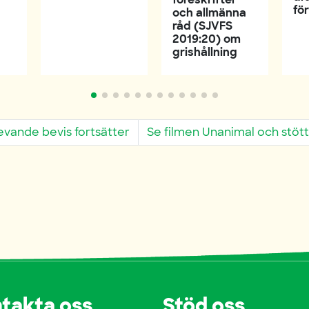
fö
och allmänna
råd (SJVFS
2019:20) om
grishållning
vande bevis fortsätter
Se filmen Unanimal och stött
takta oss
Stöd oss