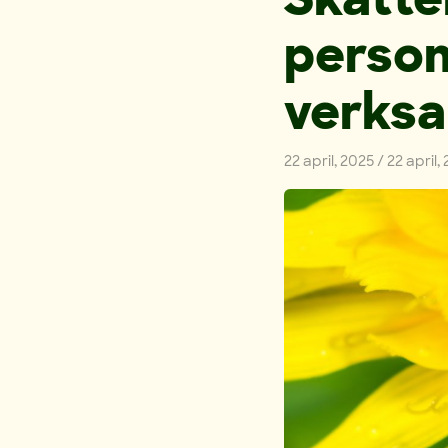
persone
verksa
22 april, 2025
/
22 april,