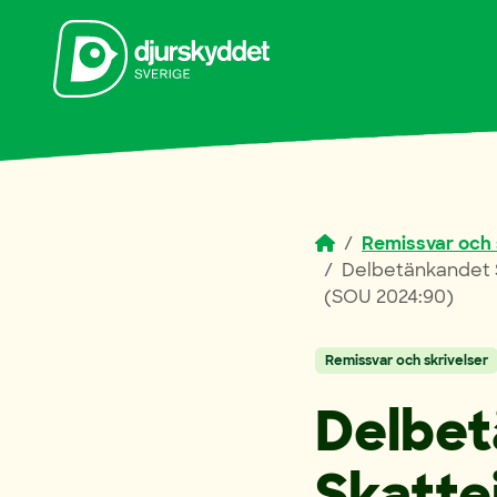
Skip to content
Remissvar och 
Delbetänkandet S
(SOU 2024:90)
Remissvar och skrivelser
Delbe
Skatte