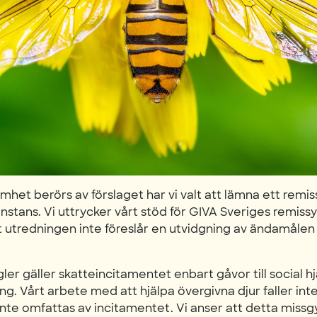
het berörs av förslaget har vi valt att lämna ett remissv
nstans. Vi uttrycker vårt stöd för GIVA Sveriges remiss
att utredningen inte föreslår en utvidgning av ändamåle
ler gäller skatteincitamentet enbart gåvor till social
ng. Vårt arbete med att hjälpa övergivna djur faller in
i inte omfattas av incitamentet. Vi anser att detta missg