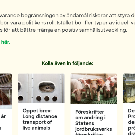
varande begränsningen av ändamål riskerar att styra d
bör vara politikens roll. Istället bör fler typer av ideel
s för att bättre främja en positiv samhällsutveckling.
 här.
Kolla även in följande:
Öppet brev:
De
Föreskrifter
Long distance
Pr
 år
om ändring i
transport of
de
Statens
live animals
pr
s
jordbruksverks
dr
föreskrifter