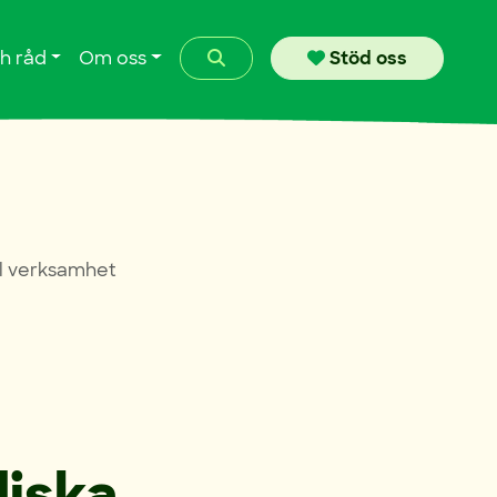
Search
h råd
Om oss
Stöd oss
ll verksamhet
diska