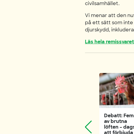
civilsamhället.
Vi menar att den nu
på ett sätt som inte 
djurskydd, inkludera
Läs hela remissvaret
Debatt: Fem
av brutna
löften – dag
att förbjuda