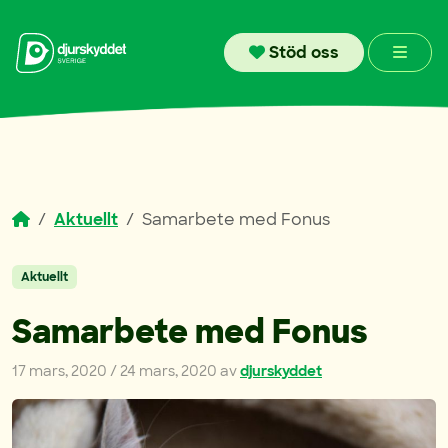
Skip to content
Men
Stöd oss
Aktuellt
Samarbete med Fonus
Aktuellt
Samarbete med Fonus
17 mars, 2020
/
24 mars, 2020
av
djurskyddet