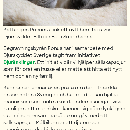
Kattungen Princess fick ett nytt hem tack vare
Djurskyddet Bill och Bull i Söderhamn.
Begravningsbyrån Fonus har i samarbete med
Djurskyddet Sverige tagit fram initiativet
Djuränklingar
. Ett initiativ där vi hjälper sällskapsdjur
som förlorat en husse eller matte att hitta ett nytt
hem och en ny familj.
Kampanjen ämnar även prata om den utbredda
ensamheten i Sverige och hur ett djur kan hjälpa
människor i sorg och saknad. Undersökningar visar
nämligen att människor känner sig både lyckligare
och mindre ensamma då de umgås med ett
sällskapsdjur. Målbilden är att djuren och
människorna ska hjälpa varandra i sorg.