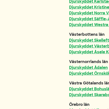
Djurskyddet Karlsta
Djurskyddet Kristi
Djurskyddet Norra 
Djurskyddet Säffle
Djurskyddet Westr
Västerbottens län
Djurskyddet Skellef
Djurskyddet Väster
Djurskyddet Åsele K
Västernorrlands län
Djurskyddet Ådalen
Djurskyddet Örnskö
Västra Götalands lä
Djurskyddet Bohusl
Djurskyddet Skarab
Örebro län