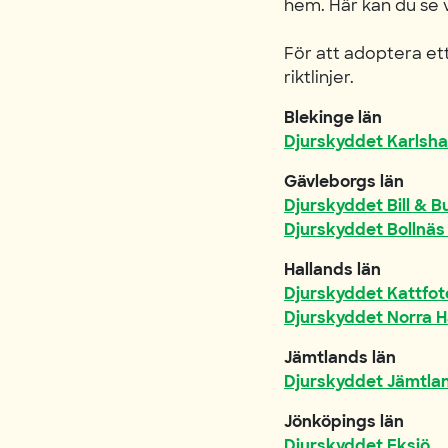
hem. Här kan du se 
För att adoptera et
riktlinjer.
Blekinge län
Djurskyddet Karlsh
Gävleborgs län
Djurskyddet Bill & 
Djurskyddet Bollnä
Hallands län
Djurskyddet Kattfo
Djurskyddet Norra H
Jämtlands län
Djurskyddet Jämtlan
Jönköpings län
Djurskyddet Eksjö