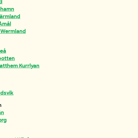
d
nehamn
Värmland
-Åmål
a Wermland
teå
botten
atthem Kurrlyan
ldsvik
n
än
org