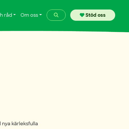
Search
h råd
Om oss
Stöd oss
 nya kärleksfulla