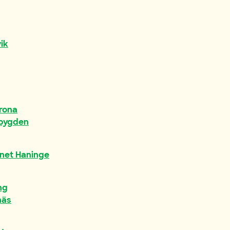
ik
rona
ebygden
rnet Haninge
ng
näs