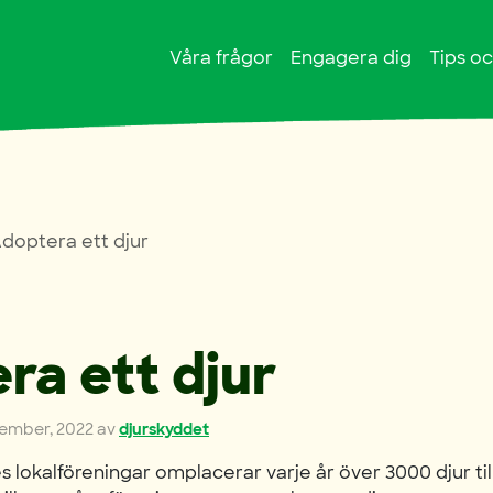
Våra frågor
Engagera dig
Tips oc
doptera ett djur
ra ett djur
tember, 2022
av
djurskyddet
 lokalföreningar omplacerar varje år över 3000 djur till