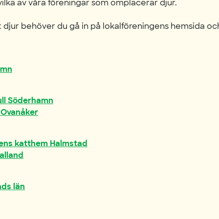
vilka av våra föreningar som omplacerar djur.
t djur behöver du gå in på lokalföreningens hemsida och
amn
Bull Söderhamn
s Ovanåker
tens katthem Halmstad
alland
ds län