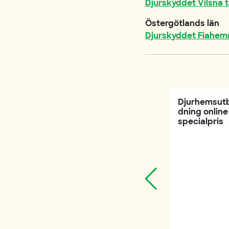
Djurskyddet Vilsna t
Östergötlands län
Djurskyddet Fiahem
Djurhemsutb
dning online t
specialpris