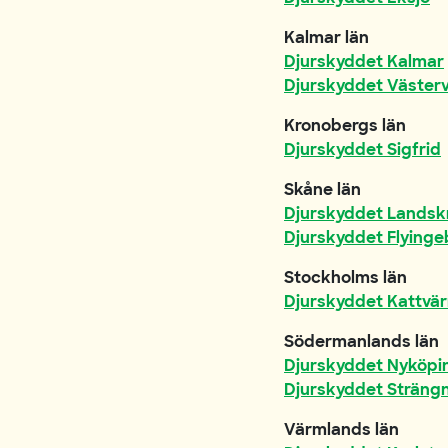
Kalmar län
Djurskyddet Kalmar
Djurskyddet Västerv
Kronobergs län
Djurskyddet Sigfrid
Skåne län
Djurskyddet Landsk
Djurskyddet Flying
Stockholms län
Djurskyddet Kattvä
Södermanlands län
Djurskyddet Nyköpi
Djurskyddet Sträng
Värmlands län