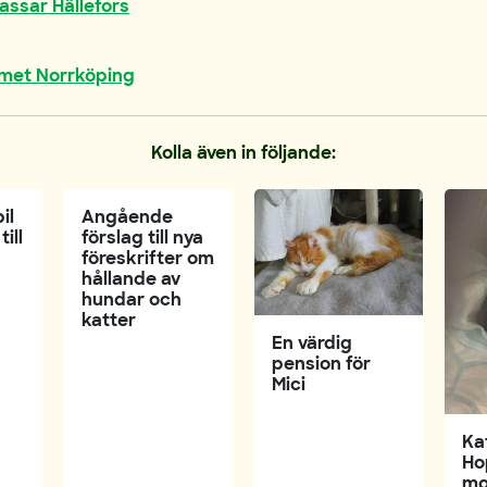
assar Hällefors
met Norrköping
Kolla även in följande:
il
Angående
ill
förslag till nya
föreskrifter om
hållande av
hundar och
katter
En värdig
pension för
Mici
Ka
Ho
mo