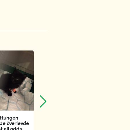
1,6 miljoner vill
skrota burarna
Förbjud
minkhållningen
!
ttungen
pe överlevde
t all odds