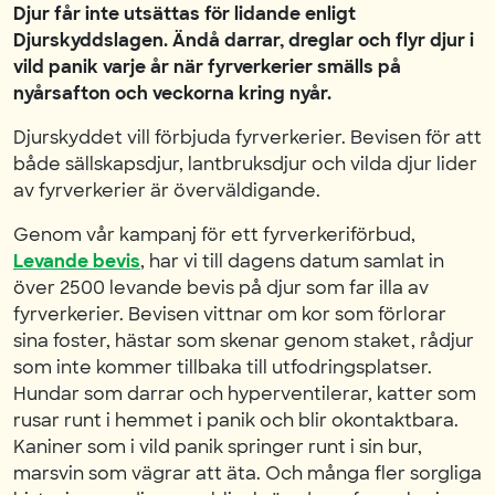
Djur får inte utsättas för lidande enligt
Djurskyddslagen. Ändå darrar, dreglar och flyr djur i
vild panik varje år när fyrverkerier smälls på
nyårsafton och veckorna kring nyår.
Djurskyddet vill förbjuda fyrverkerier. Bevisen för att
både sällskapsdjur, lantbruksdjur och vilda djur lider
av fyrverkerier är överväldigande.
Genom vår kampanj för ett fyrverkeriförbud,
Levande bevis
, har vi till dagens datum samlat in
över 2500 levande bevis på djur som far illa av
fyrverkerier. Bevisen vittnar om kor som förlorar
sina foster, hästar som skenar genom staket, rådjur
som inte kommer tillbaka till utfodringsplatser.
Hundar som darrar och hyperventilerar, katter som
rusar runt i hemmet i panik och blir okontaktbara.
Kaniner som i vild panik springer runt i sin bur,
marsvin som vägrar att äta. Och många fler sorgliga