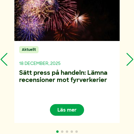
Aktuellt
18 DECEMBER, 2025
Sätt press på handeln: Lämna
1
recensioner mot fyrverkerier
K
f
Läs mer